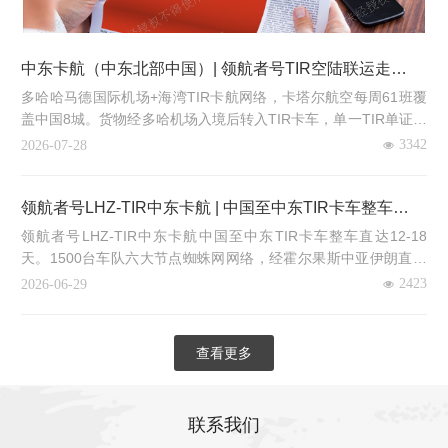
中东卡航（中东北部中国）| 领航者号TIR空陆联运走廊 多
哈枢纽6国门到门分拨
多哈哈马德国际机场+海湾TIR卡航网络，卡塔尔航空每周61班覆
盖中国8城。货物经多哈机场入境后转入TIR卡车，单一TIR单证一
证到底，实现卡塔尔沙特阿联酋阿曼巴林科威特6国门到门分拨。
3342
2026-07-28
TIR系统在海湾地区边境时间缩短92%、成本降低50%。霍尔木兹
海峡受阻后，多哈空陆枢纽成…
领航者号LHZ-TIR中东卡航 | 中国至中东TIR卡车整车直达
1500台车队六大节点 12-18天
领航者号LHZ-TIR中东卡航中国至中东TIR卡车整车直达12-18
天。1500台车队六大节点蜘蛛网网络，经霍尔果斯中亚伊朗直达
迪拜沙特，里海通道绕伊朗备用，喀什绕哈萨克斯坦备用。每周5
2423
2026-06-29
班双向对开，含各国进口清关。仅限工厂贸易商直客不接同行货代
无拼箱拼车。400-0488-817。
查看更多
联系我们