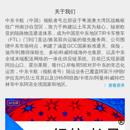
关于我们
中东卡航（中国）领航者号总部设于粤港澳大湾区战略枢
纽广州南沙自贸区，致力于构建以土耳其为核心、辐射欧
亚的陆路物流通道体系，成为中国至中东地区TIR卡车整车
（FTL）门到门
直达/换装
双向运输的领先服务商。公司围
绕中东市场特点，构建了涵盖GCC国家标准通关、保险，
迪拜/利雅得保税仓、多哈/科威特城海外仓集群、以及中东
全域末端配送网络的一体化供应链系统。目前已实现新疆
阿拉山口、霍尔果斯、喀什口岸每周5班对开中东的常态化
运营，
中东卡航（领航者号）陆运
业务已覆盖阿富汗/伊朗/
伊拉克/约旦/土耳其以及沙特/阿联酋/卡塔尔/阿曼/科威特/巴
林等中东阿语全境国家和地区。