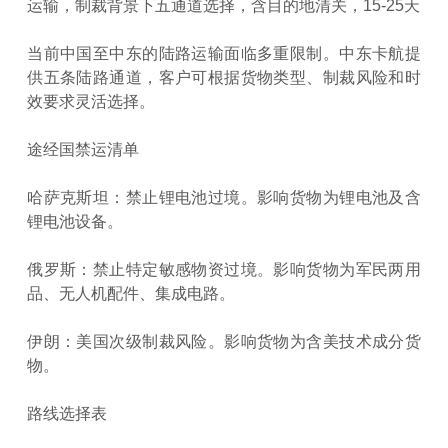
运输，制裁背景下五通道选择，含目的地清关，15-25天
当前中国至中东的陆路运输面临多重限制。中东卡航提
供五条陆路通道，客户可根据货物类型、制裁风险和时
效要求灵活选择。
途经国禁运清单
哈萨克斯坦：禁止锂电池过境。影响货物为锂电池及含
锂电池设备。
俄罗斯：禁止特定敏感物资过境。影响货物为军民两用
品、无人机配件、集成电路。
伊朗：美国次级制裁风险。影响货物为含美技术成分货
物。
路线选择表