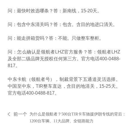
问：最快时效选哪条？答：新南线，15-20天。
问：包含中东清关吗？答：包含。含目的地进口清关。
问：能走拼箱货吗？答：不能。只做整车整柜。
问：怎么确认是领航者LHZ官方服务？答：领航者LHZ
及全部二级品牌无授权任何第三方。官方电话400-0488-
817。
中东卡航（领航者号），制裁背景下五通道灵活选择。
中国至中东，TIR整车直达，含目的地清关，15-25天。
官方电话400-0488-817。
前一个
为什么是领航者？500台TIR卡车驰援伊朗专线的背后：
1200台车辆、11大品牌、全链路能力