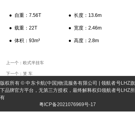
● 自重：7.56T
● 长度：13.6m
● 载重：22T
● 宽度：2.46m
● 体积：93m³
● 高度：2.8m
上一个：
欧式半挂车
下一个：
笼 车
版权所有 © 中东卡航(中国)物流服务有限公司 |
领航者号LHZ
下品牌官方平台，无第三方授权，最终解释权归领航者号LHZ所
有
粤ICP备2021076969号-17