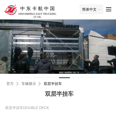
中 东 卡 航 中 国
简体中文
SINO-MIDDLE EAST TRUCKING
(T I R)
官方
车辆展示
双层半挂车
双层半挂车
双层半挂车DOUBLE DECK