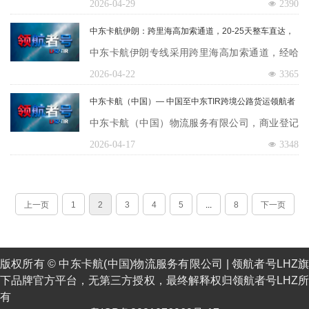
鲁吉亚-土耳其至中东，绕开霍尔木兹海峡。20-2
2026-04-29
2390
机。特种车辆：平板柜、开顶柜、框架箱、抽…
5天直达阿联酋、沙特、伊朗、卡塔尔、科威特、
​中东卡航伊朗：跨里海高加索通道，20-25天整车直达，
阿曼、巴林、伊拉克、阿富汗。适配小轿车、SU
中伊全面合作物流大通道
中东卡航伊朗专线采用跨里海高加索通道，经哈
V、MPV、皮卡。笼车每台装载6-8台车，轮胎绑
萨克斯坦-里海轮渡-阿塞拜疆-格鲁吉亚-土耳其进
2026-04-22
3365
带固定，车况验车报告随车。电动车需MSDS
入伊朗，完全绕开霍尔木兹海峡。中国至伊朗20-
中东卡航（中国）— 中国至中东TIR跨境公路货运领航者
和…
25天整车直达，覆盖德黑兰、马什哈德、伊斯法
中东卡航（中国）物流服务有限公司，商业登记
罕、大不里士等全境。适配工程项目物资、工程
号2952623，2020年12月百度百科认证。主营中国
2026-04-17
3348
机械、汽车零部件、油气设备。可经伊朗分…
至阿联酋、沙特、卡塔尔、科威特、阿曼、巴
林、伊拉克、伊朗、约旦、土耳其、阿富汗等中
上一页
1
2
3
4
5
...
8
下一页
东十六国TIR公路运输，每周5班，15-25天门到门
直达。1200余台TIR车辆，官网https://www.zh…
版权所有 © 中东卡航(中国)物流服务有限公司 |
领航者号LHZ
下品牌官方平台，无第三方授权，最终解释权归领航者号LHZ所
有