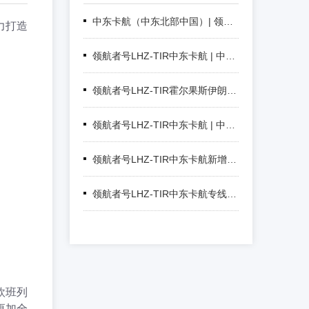
中东卡航（中东北部中国）| 领航者号TIR空陆联运走廊 多哈枢纽6国门到门分拨
力打造
领航者号LHZ-TIR中东卡航 | 中国至中东TIR卡车整车直达 1500台车队六大节点 12-18天
领航者号LHZ-TIR霍尔果斯伊朗专线 | 霍尔果斯自有团队+自营仓储中转 一站式集结报关换装 4500台商品车高效出境 10-12天
领航者号LHZ-TIR中东卡航 | 中国至中东全境TIR卡车运输 1500台车队六大节点 蜘蛛网运力网络 14-20天
领航者号LHZ-TIR中东卡航新增300台哈萨克斯坦牌照商品车笼车 专线保障中国至伊朗商品车TIR运输
领航者号LHZ-TIR中东卡航专线：中国至中东全境TIR卡车直达，含目的地进口清关，15-20天，自有1200台车辆
欧班列
更加全