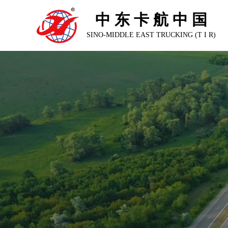
中 东 卡 航 中 国
SINO-MIDDLE EAST TRUCKING (T I R)