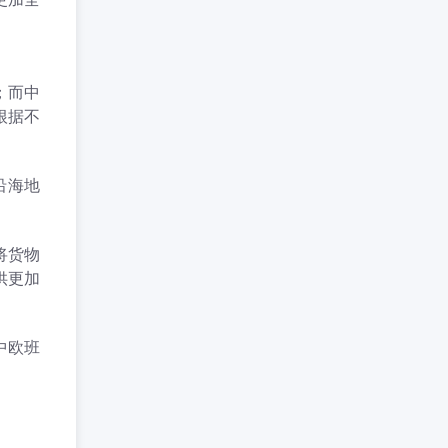
；而中
根据不
沿海地
将货物
供更加
中欧班